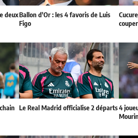
de deux
Ballon d'Or : les 4 favoris de Luis
Cucurel
Figo
couper
ochain
Le Real Madrid officialise 2 départs
4 joueu
Mourin