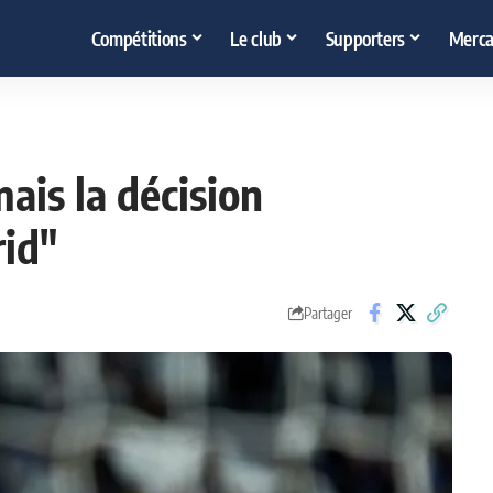
Compétitions
Le club
Supporters
Merca
mais la décision
rid"
Partager