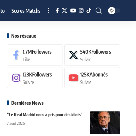
to
Scores Matchs
Nos réseaux
1.7M
Followers
540K
Followers
Like
Suivre
123K
Followers
125K
Abonnés
Suivre
Suivre
Dernières News
"Le Real Madrid nous a pris pour des idiots"
7 août 2026