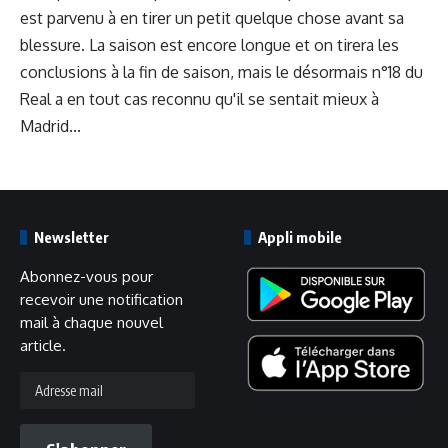
est parvenu à en tirer un petit quelque chose avant sa
blessure. La saison est encore longue et on tirera les
conclusions à la fin de saison, mais le désormais n°18 du
Real a en tout cas reconnu qu'il se sentait mieux à
Madrid...
Newsletter
Appli mobile
Abonnez-vous pour
recevoir une notification
mail à chaque nouvel
article.
Adresse
mail