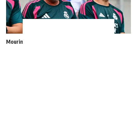
Mourinho : "J’ai vu un Real Madrid à 3 visages"
4 joueurs, une seule place : Mourinho va devoir faire