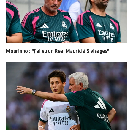
Mourinho : "J’ai vu un Real Madrid à 3 visages"