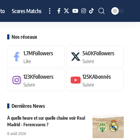
to
Scores Matchs
Nos réseaux
1.7M
Followers
540K
Followers
Like
Suivre
123K
Followers
125K
Abonnés
Suivre
Suivre
Dernières News
À quelle heure et sur quelle chaîne voir Real
Madrid - Ferencvaros ?
8 août 2026