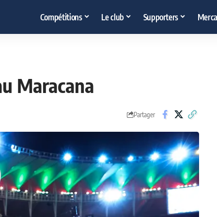
Compétitions
Le club
Supporters
Merca
 au Maracana
Partager