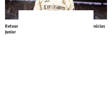
Retournement de situation dans le feuilleton Vinicius
Junior
Cucurella explique pourquoi il ne se coupera jamais les
cheveux