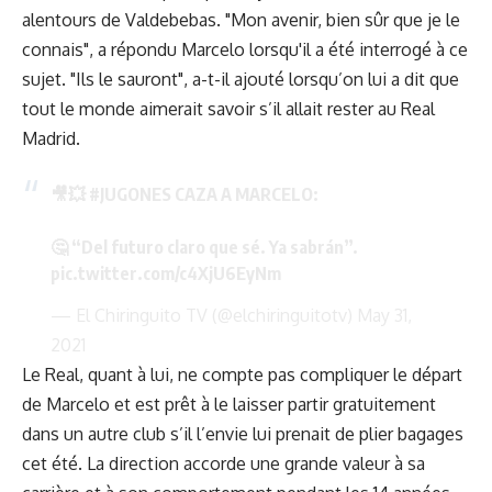
alentours de Valdebebas. "Mon avenir, bien sûr que je le
connais", a répondu Marcelo lorsqu'il a été interrogé à ce
sujet. "Ils le sauront", a-t-il ajouté lorsqu’on lui a dit que
tout le monde aimerait savoir s’il allait rester au Real
Madrid.
🎥💥
#JUGONES
CAZA A MARCELO:
🤔 “Del futuro claro que sé. Ya sabrán”.
pic.twitter.com/c4XjU6EyNm
— El Chiringuito TV (@elchiringuitotv)
May 31,
2021
Le Real, quant à lui, ne compte pas compliquer le départ
de Marcelo et est prêt à le laisser partir gratuitement
dans un autre club s’il l’envie lui prenait de plier bagages
cet été. La direction accorde une grande valeur à sa