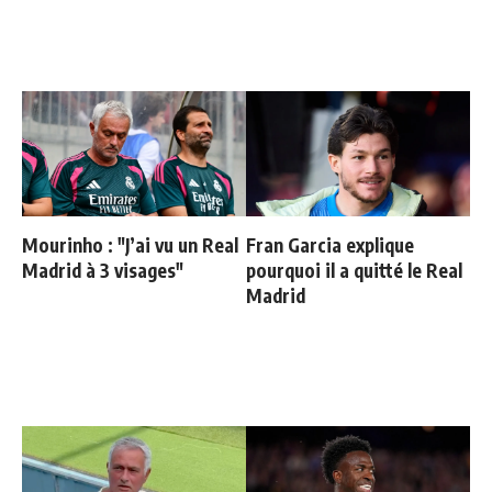
Mourinho : "J’ai vu un Real
Fran Garcia explique
Madrid à 3 visages"
pourquoi il a quitté le Real
Madrid