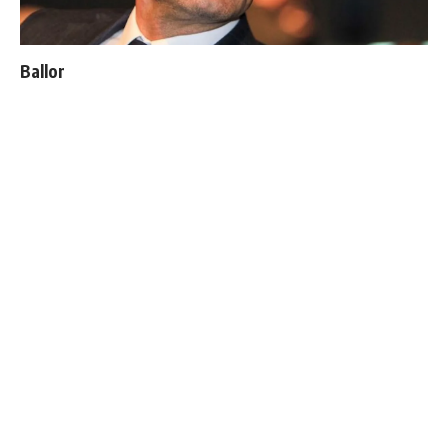
Ballon d'Or : les 4 favoris de Luis Figo
Premier désaccord entre Mourinho et Florentino
Perez