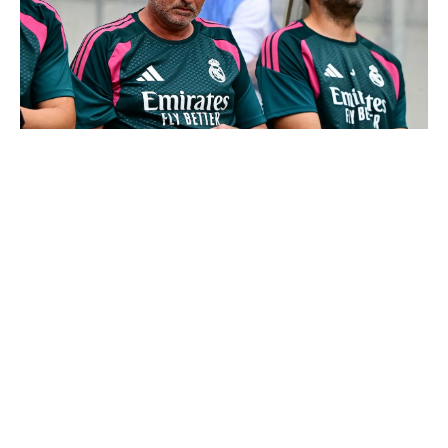
Mourinho : "J’ai vu un Real Madrid à 3 visages"