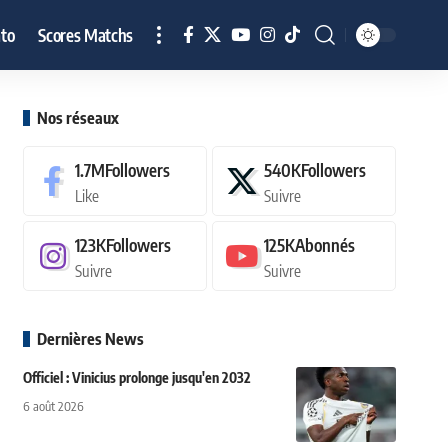
to
Scores Matchs
Nos réseaux
1.7M
Followers
540K
Followers
Like
Suivre
123K
Followers
125K
Abonnés
Suivre
Suivre
Dernières News
Officiel : Vinicius prolonge jusqu'en 2032
6 août 2026