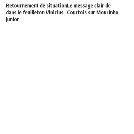
Retournement de situation
Le message clair de
dans le feuilleton Vinicius
Courtois sur Mourinho
Junior
Officiel : Vinicius prolonge
Les 4 nouvelles règles de
jusqu'en 2032
José Mourinho