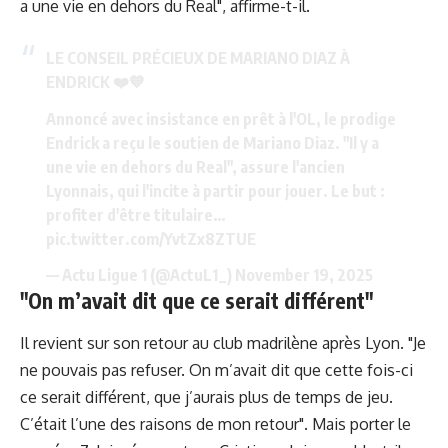
a une vie en dehors du Real", affirme-t-il.
LE CONSEIL PRÉCIEUX DE MARIANO DIAZ À
ENDRICK ❤️💙
Annoncé avec insistance en prêt à l'OL, le prodige
Endrick a reçu le soutien de Mariano Diaz. "Il y a
une vie en dehors du Real", assure l'ancien
Lyonnais, qui l'incite à partir pour jouer. Le but :
profiter d'être titulaire…
pic.twitter.com/YvtZx8ZTUE
— Actu Ligue 1 (@ActuL1_)
November 19, 2025
"On m’avait dit que ce serait différent"
Il revient sur son retour au club madrilène après Lyon. "Je
ne pouvais pas refuser. On m’avait dit que cette fois-ci
ce serait différent, que j’aurais plus de temps de jeu.
C’était l’une des raisons de mon retour". Mais porter le