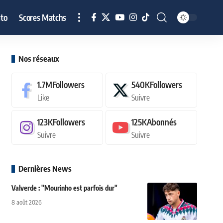
to
Scores Matchs
Nos réseaux
1.7M
Followers
540K
Followers
Like
Suivre
123K
Followers
125K
Abonnés
Suivre
Suivre
Dernières News
Valverde : "Mourinho est parfois dur"
8 août 2026