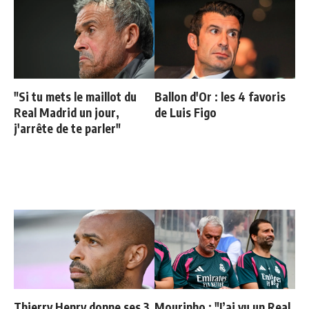
"Si tu mets le maillot du
Ballon d'Or : les 4 favoris
Real Madrid un jour,
de Luis Figo
j'arrête de te parler"
Thierry Henry donne ses 3
Mourinho : "J’ai vu un Real