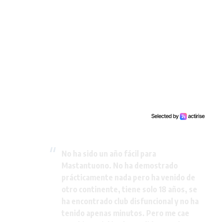
No ha sido un año fácil para
Mastantuono. No ha demostrado
prácticamente nada pero ha venido de
otro continente, tiene solo 18 años, se
ha encontrado club disfuncional y no ha
tenido apenas minutos. Pero me cae