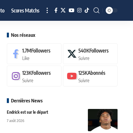
to
Scores Matchs
Nos réseaux
1.7M
Followers
540K
Followers
Like
Suivre
123K
Followers
125K
Abonnés
Suivre
Suivre
Dernières News
Endrick est sur le départ
7 août 2026