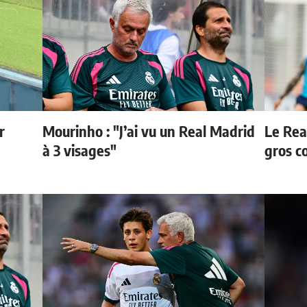
r
Mourinho : "J’ai vu un Real Madrid
Le Rea
à 3 visages"
gros c