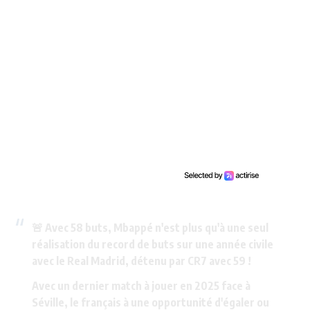
🚨 Avec 58 buts, Mbappé n'est plus qu'à une seul
réalisation du record de buts sur une année civile
avec le Real Madrid, détenu par CR7 avec 59 !
Avec un dernier match à jouer en 2025 face à
Séville, le français à une opportunité d'égaler ou