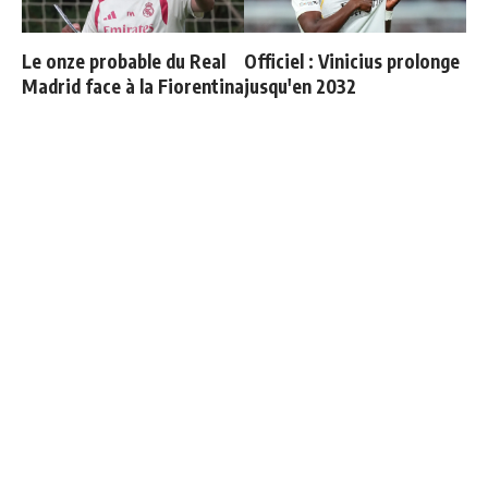
Le onze probable du Real
Officiel : Vinicius prolonge
Madrid face à la Fiorentina
jusqu'en 2032
Retournement de situation
Le Real Madrid tient son
dans le feuilleton Vinicius
prochain gros coup à
Junior
70M€