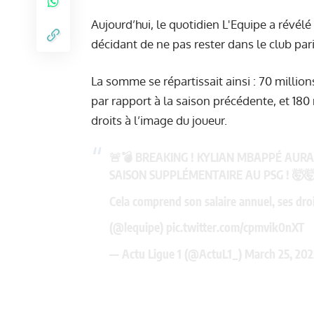
Aujourd’hui, le quotidien L'Equipe a révé
décidant de ne pas rester dans le club pari
La somme se répartissait ainsi : 70 milli
par rapport à la saison précédente, et 180 
droits à l’image du joueur.
🚨💣 BREAKING ! KYLIAN MBAPPÉ AURAI
SAISON SUPPLÉMENTAIRE AU PSG ! 🤯
Cela comprend son salaire annuel, ses droi
(
@lequipe
)
pic.twitter.com/cpmvik0nXT
— Actu Ligue 1 (@ActuL1_)
March 25, 202