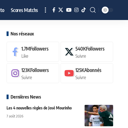
to
Scores Matchs
Nos réseaux
1.7M
Followers
540K
Followers
Like
Suivre
123K
Followers
125K
Abonnés
Suivre
Suivre
Dernières News
Les 4 nouvelles règles de José Mourinho
7 août 2026