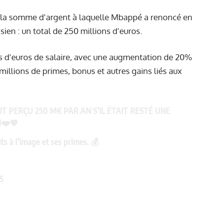
lé la somme d'argent à laquelle Mbappé a renoncé en
sien : un total de 250 millions d'euros.
ons d'euros de salaire, avec une augmentation de 20%
millions de primes, bonus et autres gains liés aux
T PERÇU 250 M€ PAR AN S’IL ÉTAIT RESTÉ UNE
❤️💙
ts à l’image et ses primes. 💰
5