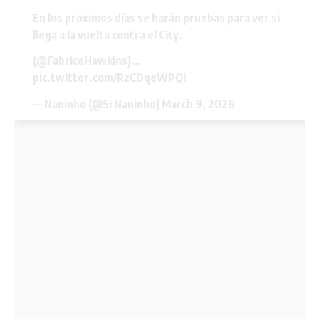
En los próximos días se harán pruebas para ver si
llega a la vuelta contra el City.
(
@FabriceHawkins
)…
pic.twitter.com/RzCDqeWPQI
— Naninho (@SrNaninho)
March 9, 2026