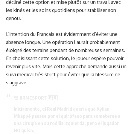
décliné cette option et mise plutôt sur un travail avec
les kinés et les soins quotidiens pour stabiliser son
genou.
L’intention du Français est évidemment d’éviter une
absence longue. Une opération l’aurait probablement
éloigné des terrains pendant de nombreuses semaines.
En choisissant cette solution, le joueur espère pouvoir
revenir plus vite. Mais cette approche demande aussi un
suivi médical très strict pour éviter que la blessure ne
s’aggrave.
🚨
#RMCSPORT
🇫🇷
Inicialmente, el Real Madrid quería que Kylian
Mbappé pasase por el quirófano para someterse a
una cirugía en su rodilla izquierda, pero el jugador
NO quiso.