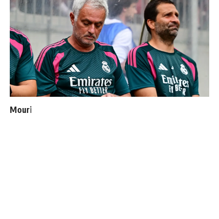
Mourinho : "J’ai vu un Real Madrid à 3 visages"