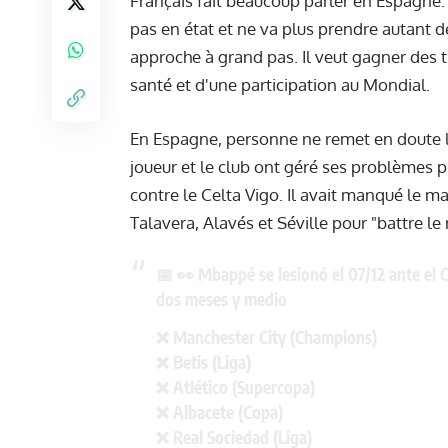
Français fait beaucoup parler en Espagne. 
pas en état et ne va plus prendre autant 
approche à grand pas. Il veut gagner des t
santé et d'une participation au Mondial.
En Espagne, personne ne remet en doute l
joueur et le club ont géré ses problèmes ph
contre le Celta Vigo. Il avait manqué le m
Talavera, Alavés et Séville pour "battre le
📅 👀 Mbappé se lesionó el 07/12 ante el 
dos meses y medio
❌ Manchester City (Champions)
❌ Betis (Liga)
❌ Atlético (Supercopa)
❌ Albacete (Copa)
❌ Real Sociedad (Liga)