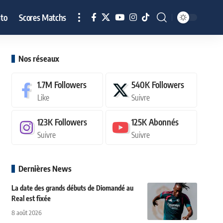
to
Scores Matchs
Nos réseaux
1.7M
Followers
540K
Followers
Like
Suivre
123K
Followers
125K
Abonnés
Suivre
Suivre
Dernières News
La date des grands débuts de Diomandé au
Real est fixée
8 août 2026