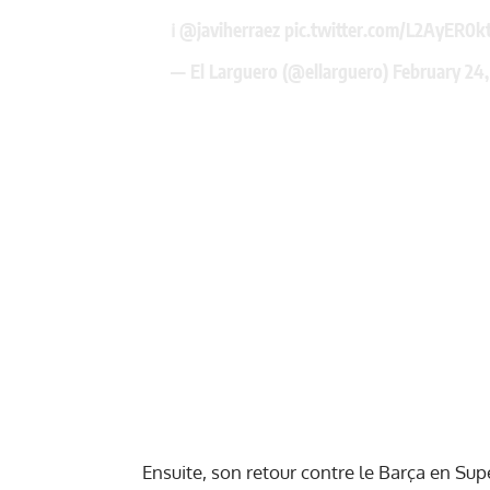
ℹ️
@javiherraez
pic.twitter.com/L2AyER0k
— El Larguero (@ellarguero)
February 24
Ensuite, son retour contre le Barça en Supe