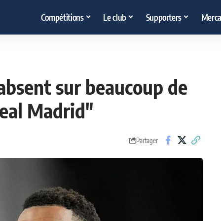
Compétitions
Le club
Supporters
Merca
absent sur beaucoup de
eal Madrid"
Partager