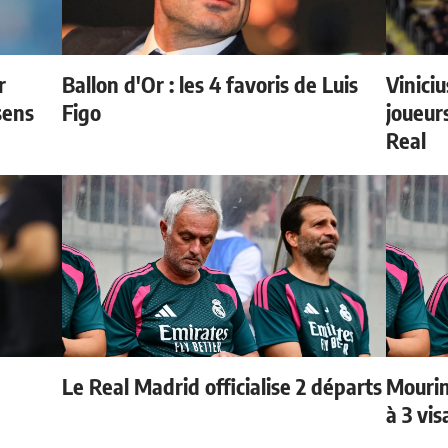
r
Ballon d'Or : les 4 favoris de Luis
Vinici
sens
Figo
joueurs
Real
Le Real Madrid officialise 2 départs
Mourin
à 3 vi