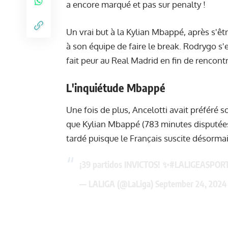
a encore marqué et pas sur penalty !
Un vrai but à la Kylian Mbappé, après s'êt
à son équipe de faire le break. Rodrygo s'
fait peur au Real Madrid en fin de rencont
L'inquiétude Mbappé
Une fois de plus, Ancelotti avait préféré s
que Kylian Mbappé (783 minutes disputées s
tardé puisque le Français suscite désormai
¡39 partidos INVICTOS! ✨
#LALIGEASPOR
— LALIGA (@LaLiga)
September 24, 2024