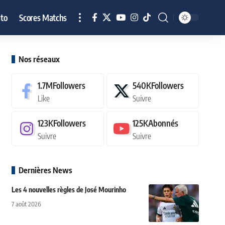
to
Scores Matchs
Nos réseaux
1.7M
Followers
540K
Followers
Like
Suivre
123K
Followers
125K
Abonnés
Suivre
Suivre
Dernières News
Les 4 nouvelles règles de José Mourinho
7 août 2026