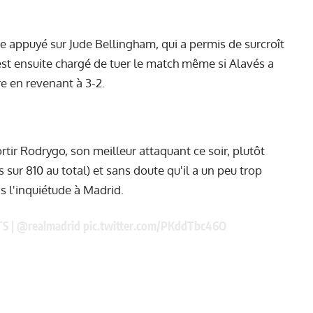
re appuyé sur Jude Bellingham, qui a permis de surcroît
est ensuite chargé de tuer le match même si Alavés a
re en revenant à 3-2.
ortir Rodrygo, son meilleur attaquant ce soir, plutôt
ur 810 au total) et sans doute qu'il a un peu trop
s l'inquiétude à Madrid.
TS
|
@realmadrid
pic.twitter.com/PKddTbc46O