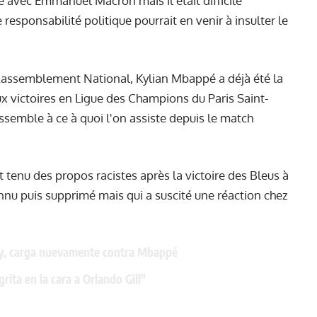
 avec Emmanuel Macron mais il était difficile
esponsabilité politique pourrait en venir à insulter le
 Rassemblement National, Kylian Mbappé a déjà été la
 victoires en Ligue des Champions du Paris Saint-
ssemble à ce à quoi l'on assiste depuis le match
it tenu des propos racistes après la victoire des Bleus à
nnu puis supprimé mais qui a suscité une réaction chez
ay, carga nuevamente contra Mbappé
rita en la cara a Orlando Gill"