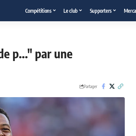
Compétitions
Le club
Supporters
Merca
de p..." par une
Partager