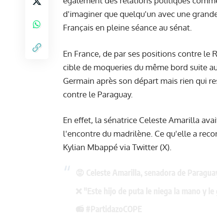
également des relations politiques comme
d'imaginer que quelqu'un avec une grande r
Français en pleine séance au sénat.
En France, de par ses positions contre le
cible de moqueries du même bord suite aux
Germain après son départ mais rien qui re
contre le Paraguay.
En effet, la sénatrice Celeste Amarilla ava
l'encontre du madrilène. Ce qu'elle a reco
Kylian Mbappé via Twitter (X).
😡 Celeste Amarilla, senadora de Paragu
❌ "Este hijo de puta le niega la mano y le g
📻
#PartidazoCOPE