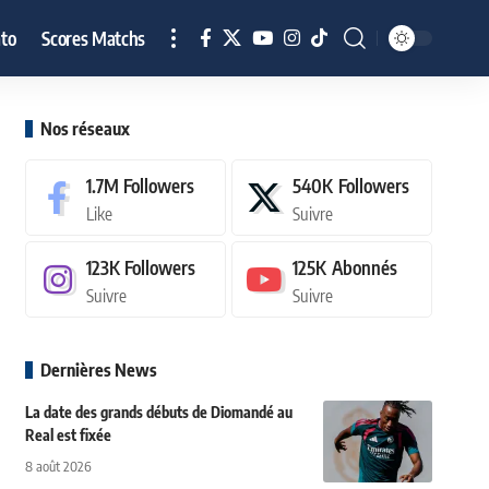
to
Scores Matchs
Nos réseaux
1.7M
Followers
540K
Followers
Like
Suivre
123K
Followers
125K
Abonnés
Suivre
Suivre
Dernières News
La date des grands débuts de Diomandé au
Real est fixée
8 août 2026