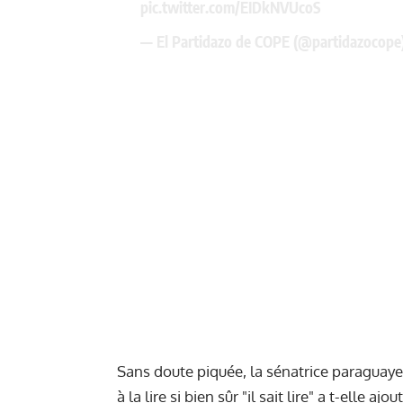
pic.twitter.com/EIDkNVUcoS
— El Partidazo de COPE (@partidazocope
Sans doute piquée, la sénatrice paraguayen
à la lire si bien sûr "il sait lire" a t-elle ajou