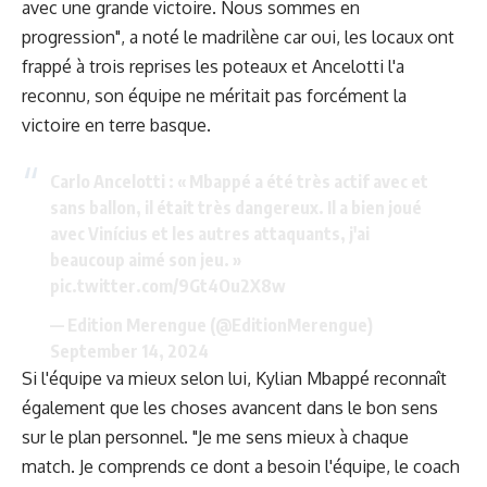
avec une grande victoire. Nous sommes en
progression", a noté le madrilène car oui, les locaux ont
frappé à trois reprises les poteaux et Ancelotti l'a
reconnu, son équipe ne méritait pas forcément la
victoire en terre basque.
Carlo Ancelotti : « Mbappé a été très actif avec et
sans ballon, il était très dangereux. Il a bien joué
avec Vinícius et les autres attaquants, j'ai
beaucoup aimé son jeu. »
pic.twitter.com/9Gt4Ou2X8w
— Edition Merengue (@EditionMerengue)
September 14, 2024
Si l'équipe va mieux selon lui, Kylian Mbappé reconnaît
également que les choses avancent dans le bon sens
sur le plan personnel. "Je me sens mieux à chaque
match. Je comprends ce dont a besoin l'équipe, le coach