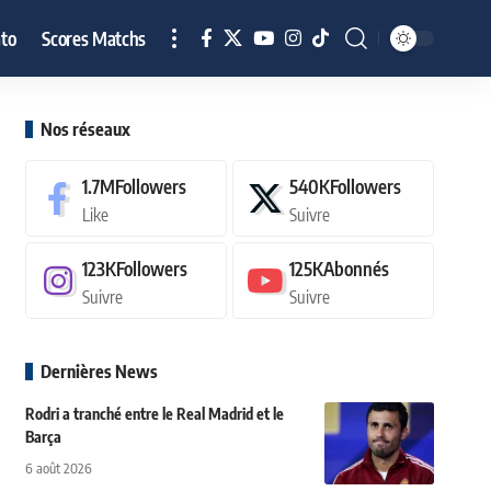
to
Scores Matchs
Nos réseaux
1.7M
Followers
540K
Followers
Like
Suivre
123K
Followers
125K
Abonnés
Suivre
Suivre
Dernières News
Rodri a tranché entre le Real Madrid et le
Barça
6 août 2026