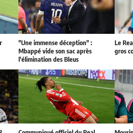
r
"Une immense déception" :
Le Rea
Mbappé vide son sac après
gros c
l'élimination des Bleus
3
Communiqué officiel du Real
Mourin