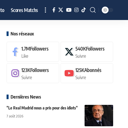
to
Scores Matchs
Nos réseaux
1.7M
Followers
540K
Followers
Like
Suivre
123K
Followers
125K
Abonnés
Suivre
Suivre
Dernières News
"Le Real Madrid nous a pris pour des idiots"
7 août 2026