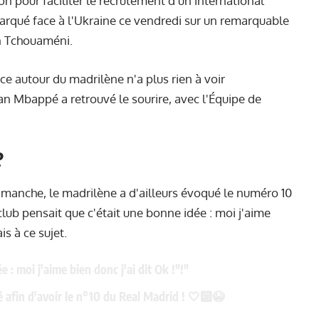
 pour faciliter le recrutement d'un international
 marqué face à l'Ukraine ce vendredi sur un remarquable
en Tchouaméni.
nce autour du madrilène n'a plus rien à voir
an Mbappé a retrouvé le sourire, avec l'Équipe de
?
imanche, le madrilène a d'ailleurs évoqué le numéro 10
club pensait que c'était une bonne idée : moi j'aime
is à ce sujet.
 : moi j'aime bien donc j'ai dit Ok !"!"
 afin d'avoir le n°10 du Real Madrid ! 🤍🔟😭