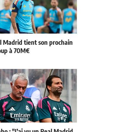
l Madrid tient son prochain
oup à 70M€
ho : "J’ai vu un Real Madrid