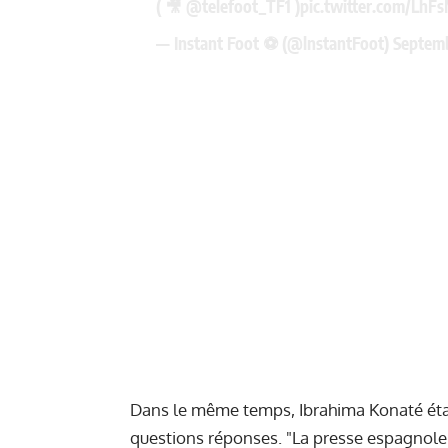
( 🎥
@telefoot_TF1
)
pic.twitter.com/Lh
— Instant Foot ⚽️ (@lnstantFoot)
Septemb
Dans le même temps, Ibrahima Konaté était 
questions réponses. "La presse espagnole