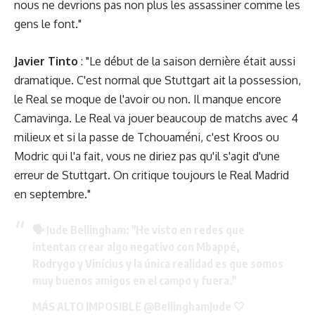
nous ne devrions pas non plus les assassiner comme les
gens le font."
Javier Tinto
: "Le début de la saison dernière était aussi
dramatique. C'est normal que Stuttgart ait la possession,
le Real se moque de l'avoir ou non. Il manque encore
Camavinga. Le Real va jouer beaucoup de matchs avec 4
milieux et si la passe de Tchouaméni, c'est Kroos ou
Modric qui l'a fait, vous ne diriez pas qu'il s'agit d'une
erreur de Stuttgart. On critique toujours le Real Madrid
en septembre."
🗣️ Jude Bellingham: "He visto en redes que
intentan crear algo negativo con Mbappé,
Rodrygo y Vinícius y la única realidad es que somos
muy buenos amigos en el campo y fuera."
MÁS ALTO IMPOSIBLE
@BellinghamJude
🤍