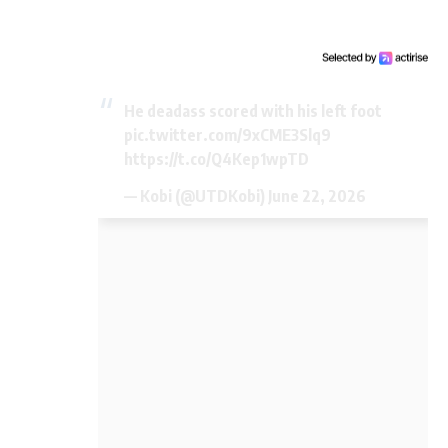
He deadass scored with his left foot
pic.twitter.com/9xCME3Slq9
https://t.co/Q4Kep1wpTD
— Kobi (@UTDKobi)
June 22, 2026