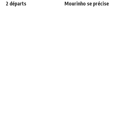
2 départs
Mourinho se précise
"Une immense déception" :
Fran Garcia explique
Mbappé vide son sac après
pourquoi il a quitté le Real
l'élimination des Bleus
Madrid