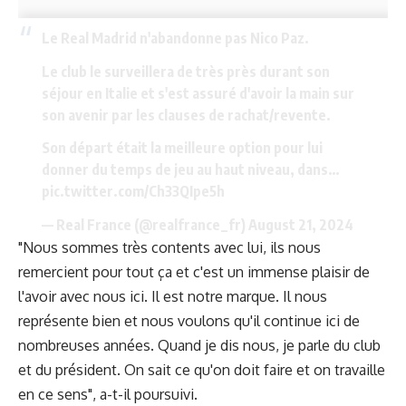
Le Real Madrid n'abandonne pas Nico Paz.
Le club le surveillera de très près durant son
séjour en Italie et s'est assuré d'avoir la main sur
son avenir par les clauses de rachat/revente.
Son départ était la meilleure option pour lui
donner du temps de jeu au haut niveau, dans…
pic.twitter.com/Ch33QIpe5h
— Real France (@realfrance_fr)
August 21, 2024
"Nous sommes très contents avec lui, ils nous
remercient pour tout ça et c'est un immense plaisir de
l'avoir avec nous ici. Il est notre marque. Il nous
représente bien et nous voulons qu'il continue ici de
nombreuses années. Quand je dis nous, je parle du club
et du président. On sait ce qu'on doit faire et on travaille
en ce sens", a-t-il poursuivi.