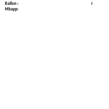
Ballon d'Or 2026 : ce détail qui change tout pour
Mbappé
La prédiction de Cristiano sur Mbappé qui prend tout
son sens aujourd’hui