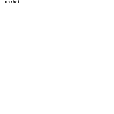
un choix
Le Real Madrid tient son prochain gros coup à 70M€