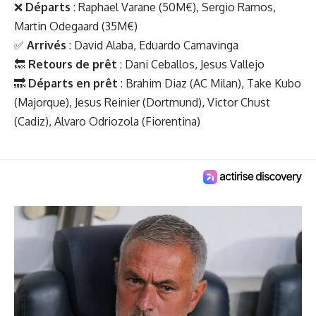
❌
Départs
: Raphael Varane (50M€), Sergio Ramos,
Martin Odegaard (35M€)
✅
Arrivés
: David Alaba, Eduardo Camavinga
🔙
Retours de prêt
: Dani Ceballos, Jesus Vallejo
🔜
Départs en prêt
: Brahim Diaz (AC Milan), Take Kubo
(Majorque), Jesus Reinier (Dortmund), Victor Chust
(Cadiz), Alvaro Odriozola (Fiorentina)