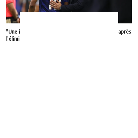
"Une immense déception" : Mbappé vide son sac après
l'élimination des Bleus
Le Real Madrid officialise 2 départs