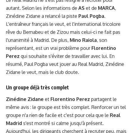
Le Real Madrid ne s'est pas résigné à recruter pour
autant. Selon les informations de
AS
et de
MARCA
,
Zinédine Zidane a relancé la piste
Paul Pogba
.
L'entraîneur français le veut, et l'international tricolore
rêve du Bernabeu et de Zizou mais celui-ci ne fait pas
l'unanimité à Madrid. De plus,
Mino Raiola
, son
représentant, est un vrai problème pour
Florentino
Perez
qui souhaite s'éviter de travailler avec lui. En
résumé, Paul Pogba veut jouer au Real Madrid, Zinédine
Zidane le veut, mais le club doute.
Un groupe déjà très complet
Zinédine Zidane
et
Florentino Perez
partagent le
même avis : le groupe est très complet. Renforcer un tel
groupe n'a rien de facile et c'est pour cela que le
Real
Madrid
s'est montré si calme jusqu'à présent.
Aujourd'hui, les dirigeants cherchent à recruter peu, mais