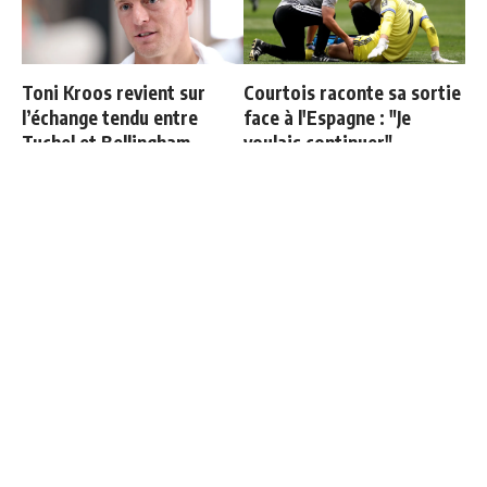
Toni Kroos revient sur
Courtois raconte sa sortie
l’échange tendu entre
face à l'Espagne : "Je
Tuchel et Bellingham
voulais continuer"
Les nouvelles prédictions
Vinicius ajoute une
d’Opta pour les quarts de
nouvelle condition à sa
finale du Mondial
prolongation de contrat