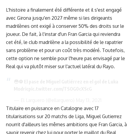
L'histoire a finalement été différente et il s'est engagé
avec Girona jusqu'en 2027 même si les dirigeants
madrilènes ont exigé à conserver 50% des droits sur le
joueur. De fait, à l'instar d'un Fran Garcia qui reviendra
cet été, le club madrilène a la possibilité de le rapatrier
sans problème et pour un coût très modéré. Toutefois,
cette option ne semble pour l'heure pas envisagé par le
Real qui va plutôt miser sur l'actuel latéral du Rayo.
😳⚽️ El pase de Miguel Gutiérrez en el gol de Luka
Modric
pic.twitter.com/TSOG0cXScG
— El Larguero (@ellarguero)
May 13, 2021
Titulaire en puissance en Catalogne avec 17
titularisations sur 20 matchs de Liga, Miguel Gutierrez
nourrit d'ailleurs les mêmes ambitions que Fran Garcia, à
savoir revenir chez lui pour porter le maillot du Real