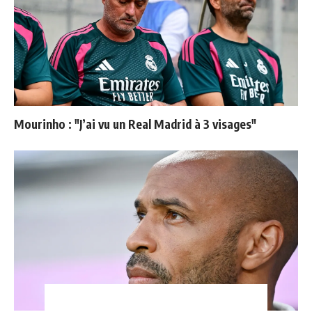
Mourinho : "J’ai vu un Real Madrid à 3 visages"