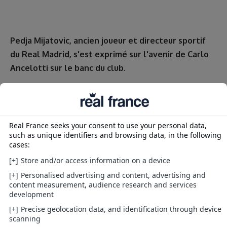
Pedja Mijatovic, ancien joueur et directeur sportif
du Real Madrid, s'est exprimé sur l'avenir de Carlo
Ancelotti sur le banc du club.
Pour l’ancien footballeur de 56 ans, Carlo Ancelotti doit
quoi qu’il arrive quitter le Real à la fin de la saison."J'ai
déjà dit, il n'y a pas longtemps, qu'Ancelotti avait fait un
excellent travail pendant deux périodes au Real Madrid".
"C’est l'entraîneur qui a gagné le plus de titres et je ne
pense pas que quelqu'un puisse le surpasser, car le
football va dans cette direction qui fait que chaque jour
il y a moins de patience avec les entraîneurs et les
joueurs. Personne n'aura une carrière aussi longue pour