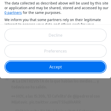
pouvoir le surpasser en termes de titres gagnés", a
d’abord expliqué Mijatovic.
Mais après les éloges est venu l’avis tranché : "Je pense
que, quelle que soit la fin de cette saison, Ancelotti
devrait quitter le Real Madrid. Pour m’expliquer plus
clairement, je dirais que Florentino Pérez devrait faire un
choix. Il devrait choisir d'opter pour une autre solution
en tant qu'entraîneur. Et si cela peut être Xabi Alonso, il
devrait être l'option numéro 1", explique le Monténégrin
dans l’émission "El Cafelito" animée par Josep Pedrerol.
🔥 La ENTREVISTA de la que hablan los medios... y
todavía no ha salido.
👀 HOY, a las 15:30h, 'El Cafelito' de
@jpedrerol
con
Mijatovic.
pic.twitter.com/TS5uJ8hARR