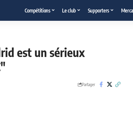
Compétitions
Le club
Supporters
Merca
rid est un sérieux
C"
Partager