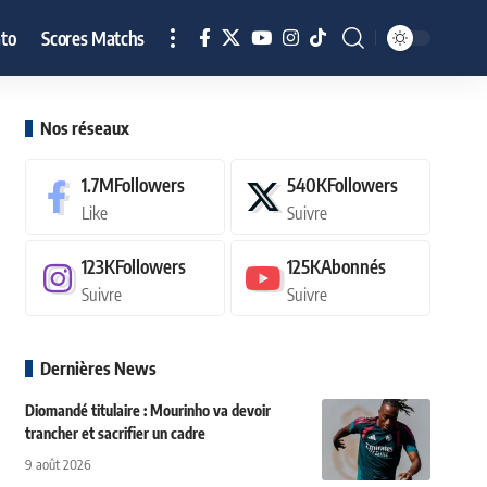
to
Scores Matchs
Nos réseaux
1.7M
Followers
540K
Followers
Like
Suivre
123K
Followers
125K
Abonnés
Suivre
Suivre
Dernières News
Diomandé titulaire : Mourinho va devoir
trancher et sacrifier un cadre
9 août 2026