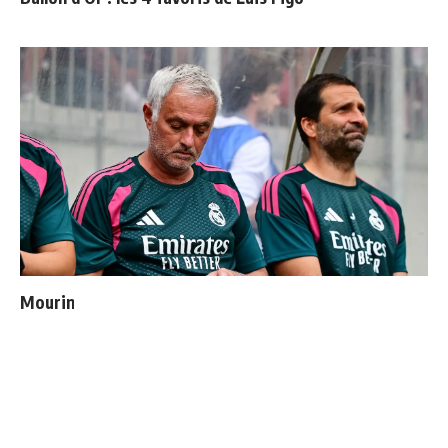
Mourinho : "J’ai vu un Real Madrid à 3 visages"