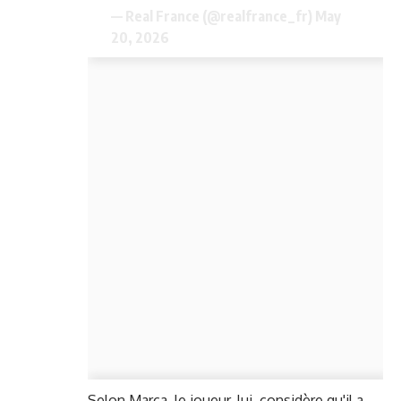
— Real France (@realfrance_fr)
May
20, 2026
Selon Marca, le joueur, lui, considère qu'il a