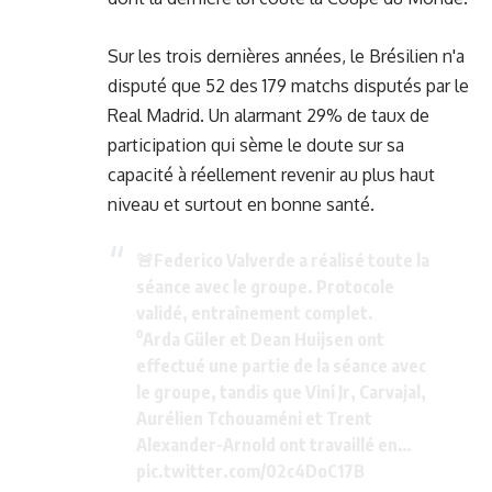
Sur les trois dernières années, le Brésilien n'a
disputé que 52 des 179 matchs disputés par le
Real Madrid. Un alarmant 29% de taux de
participation qui sème le doute sur sa
capacité à réellement revenir au plus haut
niveau et surtout en bonne santé.
🚨Federico Valverde a réalisé toute la
séance avec le groupe. Protocole
validé, entraînement complet.
⁰Arda Güler et Dean Huijsen ont
effectué une partie de la séance avec
le groupe, tandis que Vini Jr, Carvajal,
Aurélien Tchouaméni et Trent
Alexander-Arnold ont travaillé en…
pic.twitter.com/02c4DoC17B