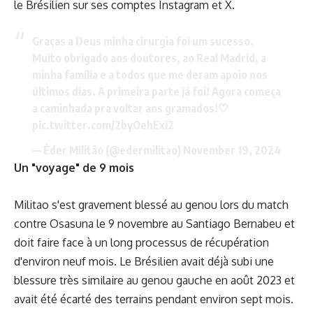
le Brésilien sur ses comptes Instagram et X.
Graças a Deus minha cirurgia foi um sucesso.
Muito obrigado aos doutores, ao Real Madrid, a
minha família e a todos que me deram apoio nos
últimos dias. A primeira parte já foi! Agora começa
a caminhada pra voltar aos gramados!🤍
pic.twitter.com/2byOehExi2
— Éder Militão (@edermilitao)
November 19, 2024
Un "voyage" de 9 mois
Militao s'est gravement blessé au genou lors du match
contre Osasuna le 9 novembre au Santiago Bernabeu et
doit faire face à un long processus de récupération
d'environ neuf mois. Le Brésilien avait déjà subi une
blessure très similaire au genou gauche en août 2023 et
avait été écarté des terrains pendant environ sept mois.