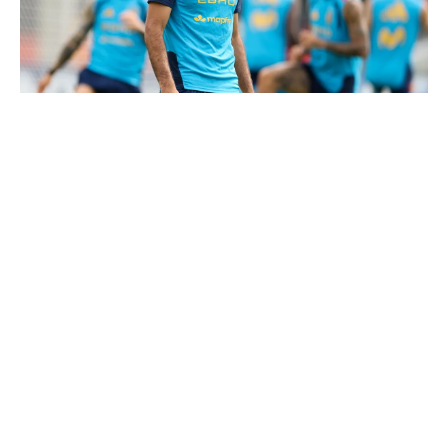
Le Real Madrid tient son prochain gros coup à 70M€
Mourinho : "J’ai vu un Real Madrid à 3 visages"