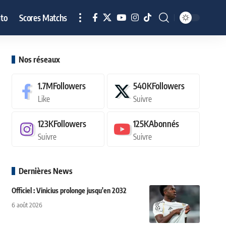
to
Scores Matchs
Nos réseaux
1.7M
Followers
540K
Followers
Like
Suivre
123K
Followers
125K
Abonnés
Suivre
Suivre
Dernières News
Officiel : Vinicius prolonge jusqu'en 2032
6 août 2026