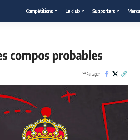
Compétitions
Le club
Supporters
Merca
les compos probables
Partager