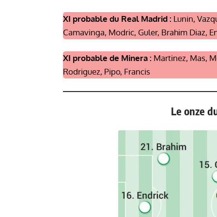
XI probable du Real Madrid :
Lunin, Vazqu
Camavinga, Modric, Guler, Brahim Diaz, E
XI probable de Minera :
Martinez, Mas, Mo
Rodriguez, Pipo, Francis
Le onze du