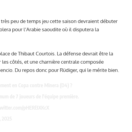
très peu de temps jeu cette saison devraient débuter
olera pour l’Arabie saoudite où il disputera la
lace de Thibaut Courtois. La défense devrait être la
r les côtés, et une charnière centrale composée
ncio. Du repos donc pour Rüdiger, qui le mérite bien.
acement en Copa contre Minera (D4) ?
um de 7 joueurs de l'équipe première.
twitter.com/pHERl3XKcX
, 2025