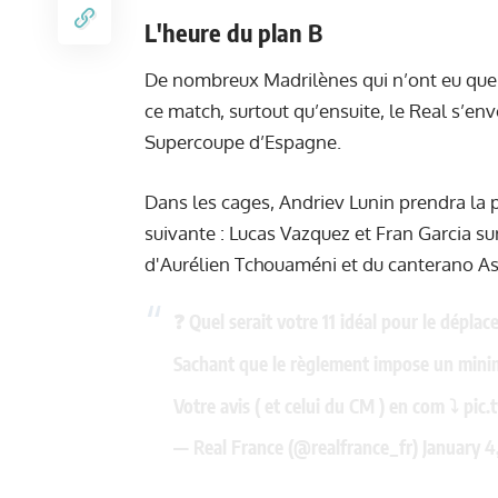
L
'heure du plan
B
De nombreux Madrilènes qui n’ont eu que 
ce match, surtout qu’ensuite, le Real s’env
Supercoupe d’Espagne.
Dans les cages, Andriev Lunin prendra la p
suivante : Lucas Vazquez et Fran Garcia su
d'Aurélien Tchouaméni et du canterano Ase
❓️ Quel serait votre 11 idéal pour le dépl
Sachant que le règlement impose un minim
Votre avis ( et celui du CM ) en com ⤵️
pic.
— Real France (@realfrance_fr)
January 4