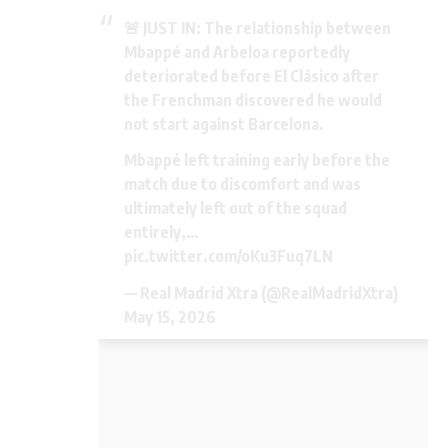
🚨 JUST IN: The relationship between
Mbappé and Arbeloa reportedly
deteriorated before El Clásico after
the Frenchman discovered he would
not start against Barcelona.
Mbappé left training early before the
match due to discomfort and was
ultimately left out of the squad
entirely,…
pic.twitter.com/oKu3Fuq7LN
— Real Madrid Xtra (@RealMadridXtra)
May 15, 2026