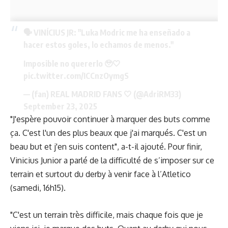
🗣️ VINÍCIUS JR: "Luka Modric me ha enseñado a
hacer estos goles, lo echamos de menos."
Imposible no quererlo 🥹🤍
pic.twitter.com/ICCnzOymgS
— (fan) REAL MADRID FANS 🤍 (@AdriRM33)
September 23, 2025
"J'espère pouvoir continuer à marquer des buts comme
ça. C'est l'un des plus beaux que j'ai marqués. C'est un
beau but et j'en suis content", a-t-il ajouté. Pour finir,
Vinicius Junior a parlé de la difficulté de s’imposer sur ce
terrain et surtout du derby à venir face à l’Atletico
(samedi, 16h15).
"C'est un terrain très difficile, mais chaque fois que je