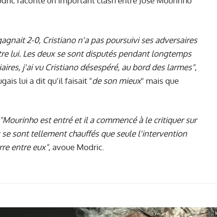
odric raconte un important clash entre José Mourinho
agnait 2-0, Cristiano n'a pas poursuivi ses adversaires
ntre lui. Les deux se sont disputés pendant longtemps
iaires, j'ai vu Cristiano désespéré, au bord des larmes"
,
is lui a dit qu'il faisait "
de son mieux
" mais que
"Mourinho est entré et il a commencé à le critiquer sur
x se sont tellement chauffés que seule l'intervention
rre entre eux"
, avoue Modric.