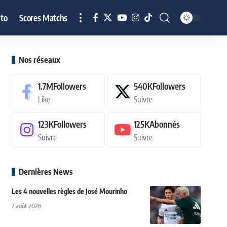
to
Scores Matchs
Nos réseaux
1.7M
Followers
540K
Followers
Like
Suivre
123K
Followers
125K
Abonnés
Suivre
Suivre
Dernières News
Les 4 nouvelles règles de José Mourinho
7 août 2026