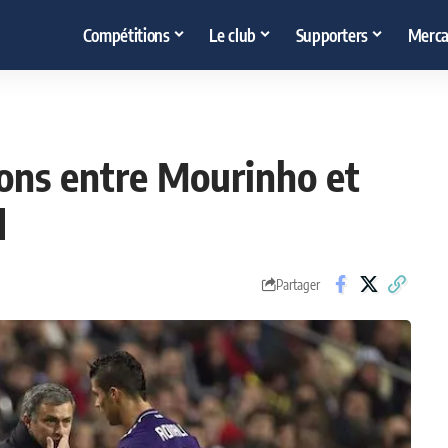
Compétitions
Le club
Supporters
Merca
ions entre Mourinho et
d
Partager