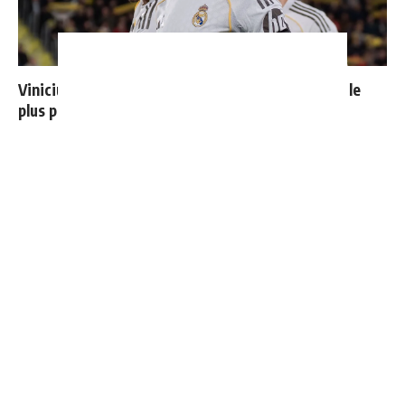
Vinicius donne les noms des 3 joueurs dont il est le
plus proche au Real
Thierry Henry donne ses 3 grands favoris pour le
Mondial 2026