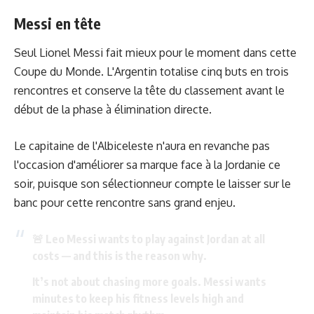
Messi en tête
Seul Lionel Messi fait mieux pour le moment dans cette
Coupe du Monde. L'Argentin totalise cinq buts en trois
rencontres et conserve la tête du classement avant le
début de la phase à élimination directe.
Le capitaine de l'Albiceleste n'aura en revanche pas
l'occasion d'améliorer sa marque face à la Jordanie ce
soir, puisque son sélectionneur compte le laisser sur le
banc pour cette rencontre sans grand enjeu.
🚨 Leo Messi wants to play against Jordan at all
costs — and this is the reason why.
It’s not about chasing more goals. Messi wants
minutes to keep his fitness levels high and