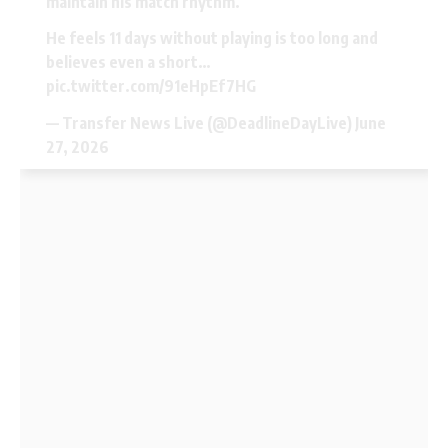
maintain his match rhythm.
He feels 11 days without playing is too long and
believes even a short…
pic.twitter.com/91eHpEf7HG
— Transfer News Live (@DeadlineDayLive)
June
27, 2026