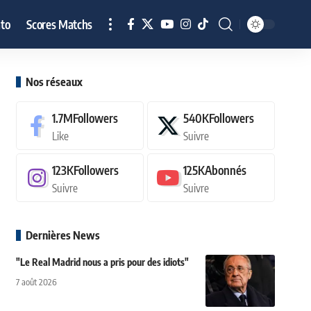
to
Scores Matchs
Nos réseaux
1.7M
Followers
540K
Followers
Like
Suivre
123K
Followers
125K
Abonnés
Suivre
Suivre
Dernières News
"Le Real Madrid nous a pris pour des idiots"
7 août 2026