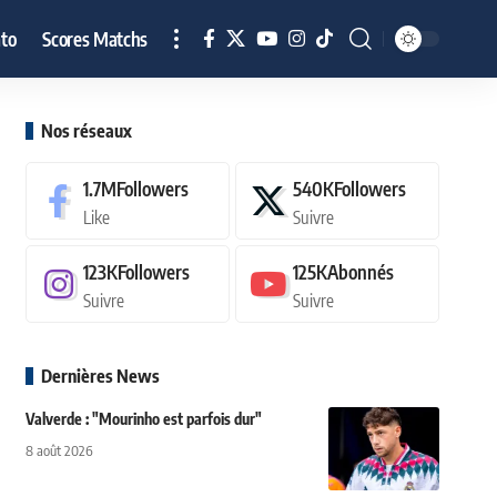
to
Scores Matchs
Nos réseaux
1.7M
Followers
540K
Followers
Like
Suivre
123K
Followers
125K
Abonnés
Suivre
Suivre
Dernières News
Valverde : "Mourinho est parfois dur"
8 août 2026