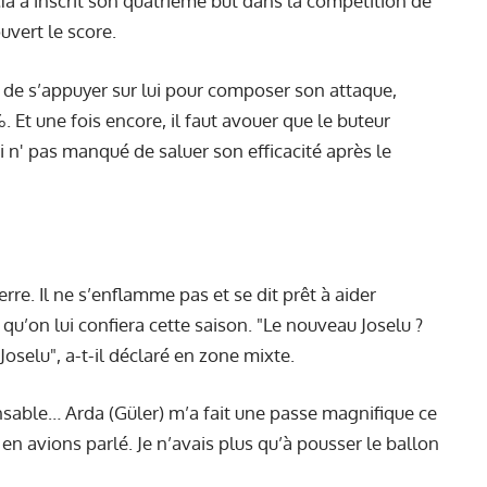
 a inscrit son quatrième but dans la compétition de
uvert le score.
é de s’appuyer sur lui pour composer son attaque,
 Et une fois encore, il faut avouer que le buteur
 n' pas manqué de saluer son efficacité après le
rre. Il ne s’enflamme pas et se dit prêt à aider
qu’on lui confiera cette saison. "Le nouveau Joselu ?
 Joselu", a-t-il déclaré en zone mixte.
pensable… Arda (Güler) m’a fait une passe magnifique ce
 en avions parlé. Je n’avais plus qu’à pousser le ballon