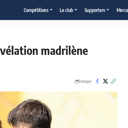
Compétitions
Le club
Supporters
Merca
évélation madrilène
Partager