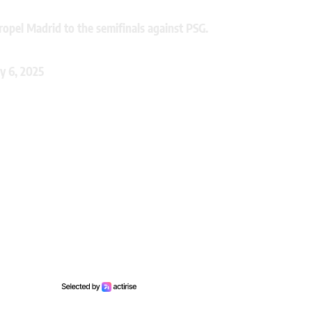
ropel Madrid to the semifinals against PSG.
ly 6, 2025