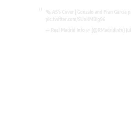
🗞️ AS’s Cover | Gonzalo and Fran García p
pic.twitter.com/SUoKMBIg96
— Real Madrid Info ³⁶ (@RMadridInfo)
Ju