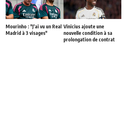
Mourinho : "J’ai vu un Real
Vinicius ajoute une
Madrid à 3 visages"
nouvelle condition à sa
prolongation de contrat
Officiel : Carlos Espi signe
3 nouveaux renforts pour
au Real Madrid
Mourinho