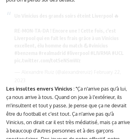
Un Vinicius des grands soirs éteint Liverpool 🔥
RE-MON-TA-DA ! Encore une ! Cette fois, c'est
Liverpool qui en fait les frais grâce à un Vinicius
excellent, élu homme du match 💪
#vinicius
#benzema
#realmadrid
#liverpool
#LIVRMA
#UCL
pic.twitter.com/tot5eNSmWz
— Alexandre Ruiz (@alexandreruiz)
February 22,
2023
Les insultes envers Vinicius
: "Ça n'arrive pas qu'à lui,
ça nous arrive à tous. Quand on joue à l'extérieur, ils
m'insultent et tout y passe. Je pense que ça ne devrait
être du football et c'est tout. Ça n'arrive pas qu'à
Vinicius, on dirait car il est très médiatisé, mais ça arrive
à beaucoup d'autres personnes et à des garçons