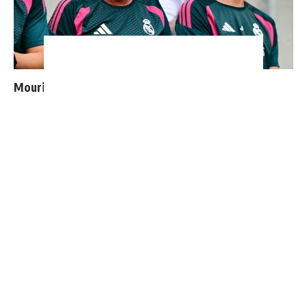
Mourinho : "J’ai vu un Real Madrid à 3 visages"
"Une immense déception" : Mbappé vide son sac après
l'élimination des Bleus